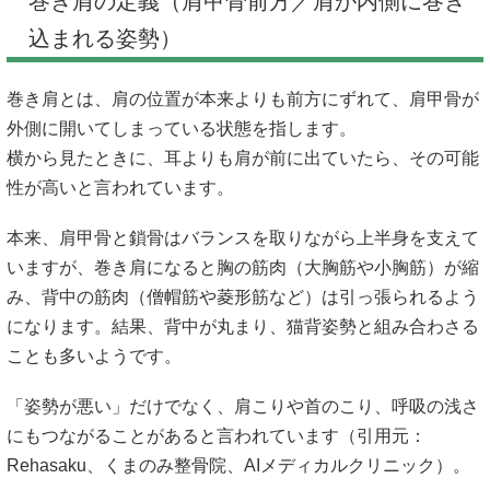
巻き肩の定義（肩甲骨前方／肩が内側に巻き
込まれる姿勢）
巻き肩とは、肩の位置が本来よりも前方にずれて、肩甲骨が
外側に開いてしまっている状態を指します。
横から見たときに、耳よりも肩が前に出ていたら、その可能
性が高いと言われています。
本来、肩甲骨と鎖骨はバランスを取りながら上半身を支えて
いますが、巻き肩になると胸の筋肉（大胸筋や小胸筋）が縮
み、背中の筋肉（僧帽筋や菱形筋など）は引っ張られるよう
になります。結果、背中が丸まり、猫背姿勢と組み合わさる
ことも多いようです。
「姿勢が悪い」だけでなく、肩こりや首のこり、呼吸の浅さ
にもつながることがあると言われています（引用元：
Rehasaku
、
くまのみ整骨院
、
AIメディカルクリニック
）。