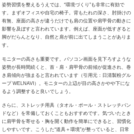
姿勢習慣を整えるうえでは、“環境づくり”も非常に有効で
す。まずオフィスや自宅の椅子。背もたれの深さ、肘掛けの
有無、座面の高さが違うだけでも肩の位置や肩甲骨の動きに
影響を及ぼすと言われています。例えば、座面が低すぎると
脚がだらんとなり、自然と肩が前に出てしまうことがありま
す。
モニターの高さも重要です。パソコン画面を見下ろすような
姿勢が長時間続くと、首・肩・肩甲骨の前傾が促進され、巻
き肩傾向が強まると言われています（引用元：
日清製粉グル
ープ WELNAVI
）。モニターの上辺が目の高さかやや下にな
るよう調整すると良いでしょう。
さらに、ストレッチ用具（タオル・ポール・ストレッチバン
ドなど）を常備しておくこともおすすめです。気づいたとき
に肩甲骨を寄せる・胸を開く動作を簡単にできると、習慣化
しやすいです。こうした“道具＋環境”が整っていると、日常