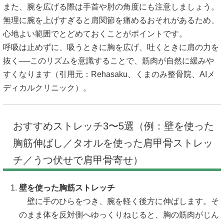
また、腕を広げる際は手首や肘の角度にも注意しましょう。
無理に腕を上げすぎると肩関節を痛めるおそれがあるため、
心地よい範囲でとどめておくことがポイントです。
呼吸は止めずに、吸うときに胸を広げ、吐くときに肩の力を
抜く──このリズムを意識することで、筋肉が自然に緩みや
すくなります（引用元：
Rehasaku
、
くまのみ整骨院
、
AIメ
ディカルクリニック
）。
おすすめストレッチ3〜5選（例：壁を使った
胸筋伸ばし／タオルを使った肩甲骨ストレッ
チ／うつ伏せで肩甲骨寄せ）
壁を使った胸筋ストレッチ
壁に手のひらをつき、腕を軽く後方に伸ばします。そ
のまま体を反対側へゆっくりねじると、胸の筋肉がじん