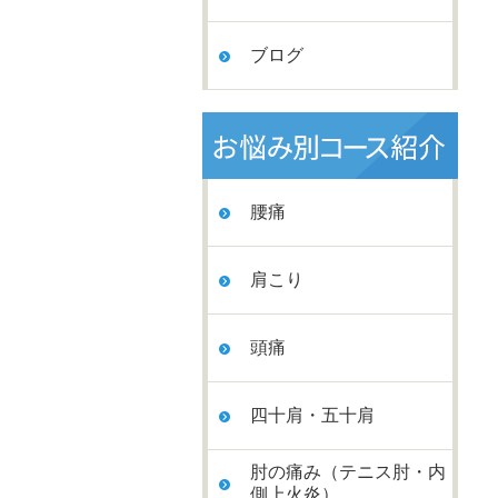
ブログ
腰痛
肩こり
頭痛
四十肩・五十肩
肘の痛み（テニス肘・内
側上火炎）