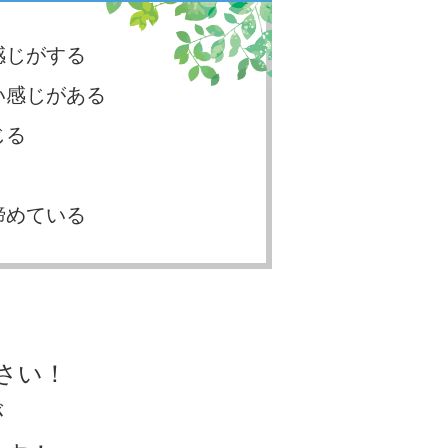
感じがする
い感じがある
じる
諦めている
さい！
が