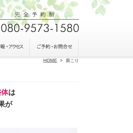
HOME
肩こり
整体
は
果が
？