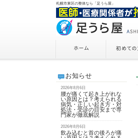
札幌市東区の整体なら「足うら屋」
お知らせ
2026年8月6日
腰が痛くて起き上がれな
い原因とは？考えられる
病気・正しい起き方・対
処法・受診の目安まで専
門家が徹底解説
2026年8月6日
飲み込むと首の後ろが痛