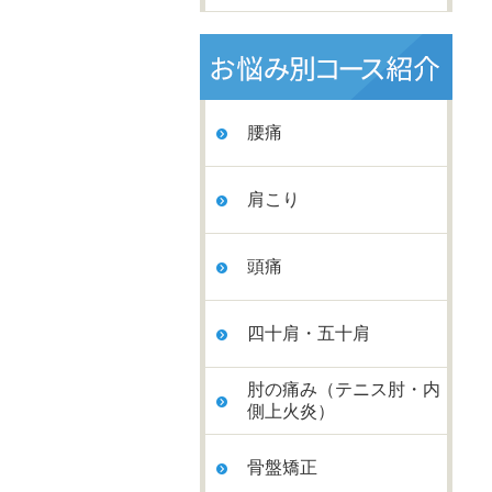
腰痛
肩こり
頭痛
四十肩・五十肩
肘の痛み（テニス肘・内
側上火炎）
骨盤矯正