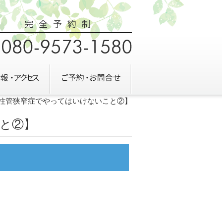
柱管狭窄症でやってはいけないこと②】
と②】