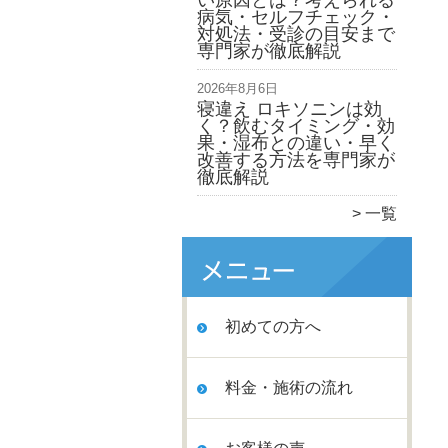
い原因とは？考えられる
病気・セルフチェック・
対処法・受診の目安まで
専門家が徹底解説
2026年8月6日
寝違え ロキソニンは効
く？飲むタイミング・効
果・湿布との違い・早く
改善する方法を専門家が
徹底解説
一覧
初めての方へ
料金・施術の流れ