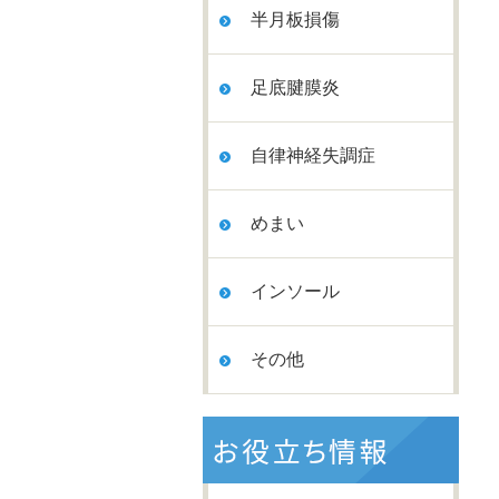
半月板損傷
足底腱膜炎
自律神経失調症
めまい
インソール
その他