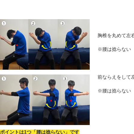
胸椎を丸めて左
※腰は捻らない
前ならえをして
※腰は捻らない
ポイントは1つ「腰は捻らない」です