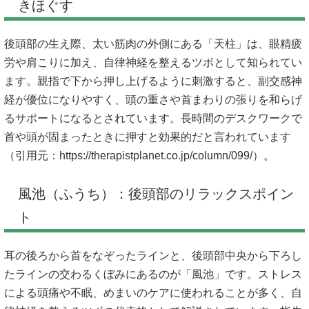
きほぐす
後頭部の生え際、太い筋肉の外側にある「天柱」は、眼精疲
労や肩こりに加え、自律神経を整えるツボとして知られてい
ます。親指で下から押し上げるように刺激すると、副交感神
経が優位になりやすく、頭の重さや首まわりの張りを和らげ
るサポートになるとされています。長時間のデスクワークで
首や頭が固まったときに押すと効果的だと言われています
（引用元：
https://therapistplanet.co.jp/column/099/）。
風池（ふうち）：後頭部のリラックスポイン
ト
耳の後ろから首をなぞったラインと、後頭部中央から下ろし
たラインの交わるくぼみにあるのが「風池」です。ストレス
による頭痛や不眠、めまいのケアに使われることが多く、自