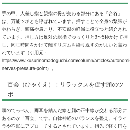
手の甲、人差し指と親指の骨が交わる部分にある「合谷」
は、万能ツボとも呼ばれています。押すことで全身の緊張が
やわらぎ、頭痛や肩こり、不安感の軽減に役立つと紹介され
ています。押し方は反対の親指でゆっくりと3〜5秒かけて押
し、同じ時間をかけて離すリズムを繰り返すのがよいと言わ
れています（引用元：
https://www.kusurinomadoguchi.com/column/articles/autonomi
nerves-pressure-point）。
百会（ひゃくえ）：リラックスを促す頭のツ
ボ
頭のてっぺん、両耳を結んだ線と顔の正中線が交わる部分に
あるのが「百会」です。自律神経のバランスを整え、イライ
ラや不眠にアプローチするとされています。指先で軽く円を