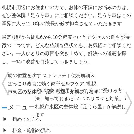
札幌市周辺にお住まいの方で、お体の不調にお悩みの方は、
ぜひ整体院「足うら屋」にご相談ください。足うら屋はこの
業界に入って18年の院長が必ず担当させていただきます
最寄り駅から徒歩6から10分程度というアクセスの良さが特
徴の一つです。どんな些細な症状でも、お気軽にご相談くだ
さい。一人ひとりの原因を突き止めて、解決への道筋を探
し、一緒に改善を目指していきましょう。
腸の位置を戻す ストレッチ｜便秘解消＆
ぽっこり改善に効く簡単セルフケア /札幌
「針治療 副作用を知って安全に受ける方
市東区の整体院「足うら屋」が解説します
法｜知っておきたい5つのリスクと対策」 /
メニュー
札幌市東区の整体院「足うら屋」が解説し
ます
初めての方へ
料金・施術の流れ