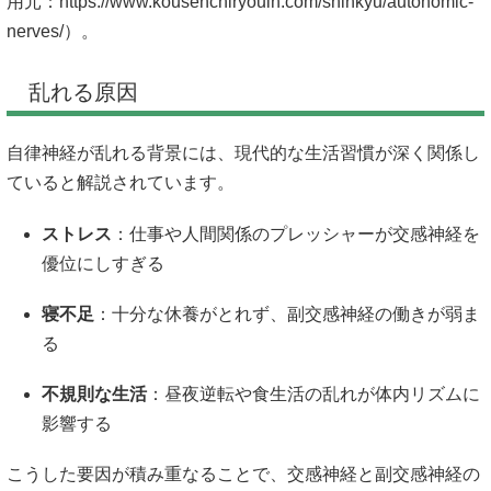
用元：
https://www.kousenchiryouin.com/shinkyu/autonomic-
nerves/）。
乱れる原因
自律神経が乱れる背景には、現代的な生活習慣が深く関係し
ていると解説されています。
ストレス
：仕事や人間関係のプレッシャーが交感神経を
優位にしすぎる
寝不足
：十分な休養がとれず、副交感神経の働きが弱ま
る
不規則な生活
：昼夜逆転や食生活の乱れが体内リズムに
影響する
こうした要因が積み重なることで、交感神経と副交感神経の