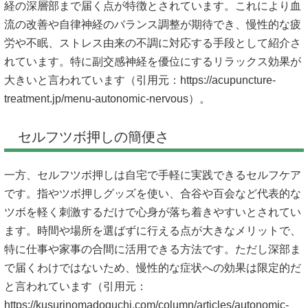
経の深層部まで届く点が特徴とされています。これにより血
流の改善や自律神経のバランス調整が期待でき、慢性的な疲
労や不眠、ストレス由来の不調に対応する手段として紹介さ
れています。特に副交感神経を優位にするリラックス効果が
大きいと言われています（引用元：
https://acupuncture-
treatment.jp/menu-autonomic-nervous）。
セルフツボ押しの簡便さ
一方、セルフツボ押しは自宅で手軽に実践できるセルフケア
です。指やツボ押しグッズを使い、合谷や百会など代表的な
ツボを軽く刺激するだけで心身が落ち着きやすいとされてい
ます。時間や場所を選ばずに行える点が大きなメリットで、
特に仕事や家事の合間に活用できる方法です。ただし深部ま
で届くわけではないため、慢性的な症状への効果は限定的だ
と言われています（引用元：
https://kusurinomadoguchi.com/column/articles/autonomic-