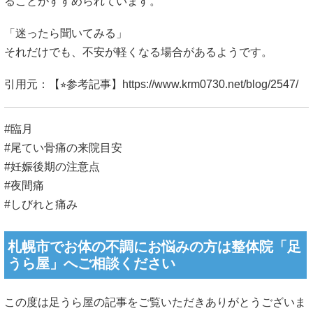
ることがすすめられています。
「迷ったら聞いてみる」
それだけでも、不安が軽くなる場合があるようです。
引用元：【⭐︎参考記事】
https://www.krm0730.net/blog/2547/
#臨月
#尾てい骨痛の来院目安
#妊娠後期の注意点
#夜間痛
#しびれと痛み
札幌市でお体の不調にお悩みの方は整体院「足
うら屋」へご相談ください
この度は足うら屋の記事をご覧いただきありがとうございま