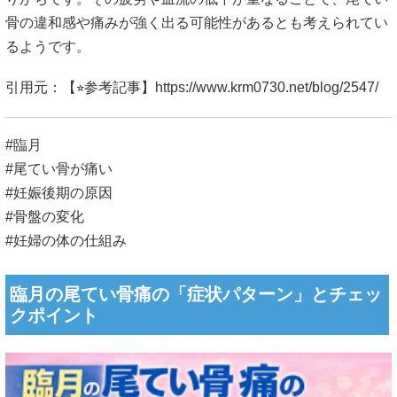
骨の違和感や痛みが強く出る可能性があるとも考えられてい
るようです。
引用元：【⭐︎参考記事】
https://www.krm0730.net/blog/2547/
#臨月
#尾てい骨が痛い
#妊娠後期の原因
#骨盤の変化
#妊婦の体の仕組み
臨月の尾てい骨痛の「症状パターン」とチェッ
クポイント