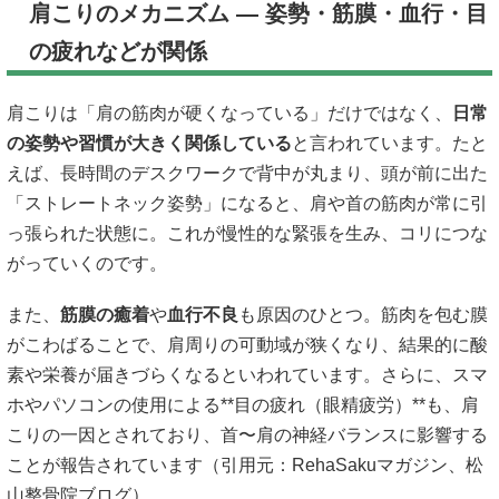
肩こりのメカニズム ― 姿勢・筋膜・血行・目
の疲れなどが関係
肩こりは「肩の筋肉が硬くなっている」だけではなく、
日常
の姿勢や習慣が大きく関係している
と言われています。たと
えば、長時間のデスクワークで背中が丸まり、頭が前に出た
「ストレートネック姿勢」になると、肩や首の筋肉が常に引
っ張られた状態に。これが慢性的な緊張を生み、コリにつな
がっていくのです。
また、
筋膜の癒着
や
血行不良
も原因のひとつ。筋肉を包む膜
がこわばることで、肩周りの可動域が狭くなり、結果的に酸
素や栄養が届きづらくなるといわれています。さらに、スマ
ホやパソコンの使用による**目の疲れ（眼精疲労）**も、肩
こりの一因とされており、首〜肩の神経バランスに影響する
ことが報告されています（引用元：
RehaSakuマガジン
、
松
山整骨院ブログ
）。