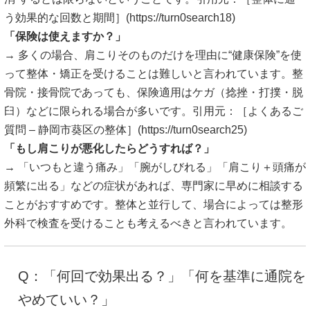
う効果的な回数と期間］(
https://turn0search18
)
「保険は使えますか？」
→ 多くの場合、肩こりそのものだけを理由に“健康保険”を使
って整体・矯正を受けることは難しいと言われています。整
骨院・接骨院であっても、保険適用はケガ（捻挫・打撲・脱
臼）などに限られる場合が多いです。引用元：［よくあるご
質問 – 静岡市葵区の整体］(
https://turn0search25
)
「もし肩こりが悪化したらどうすれば？」
→ 「いつもと違う痛み」「腕がしびれる」「肩こり＋頭痛が
頻繁に出る」などの症状があれば、専門家に早めに相談する
ことがおすすめです。整体と並行して、場合によっては整形
外科で検査を受けることも考えるべきと言われています。
Q：「何回で効果出る？」「何を基準に通院を
やめていい？」