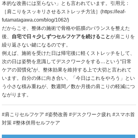
本的な改善には至らない」とも言われています。引用元：
［肩こりをスッキリさせるストレッチ方法］(
https://leaf-
futamatagawa.com/blog/1062/
)
だからこそ、整体の施術で骨格や筋膜のバランスを整えた
後、
自宅で日々少しずつセルフケアを続けること
が肩こりを
繰り返さない鍵になるのです。
例えば、施術を受けた日は帰宅後に軽くストレッチをして、
次の日は姿勢を意識してデスクワークをする…という“日常
ケアの習慣化”が、整体効果を維持する上で大切と言われて
います。自分の体に向き合い、「今日はこれをやろう」とい
う小さな積み重ねが、数週間／数か月後の肩こりの軽減につ
ながります。
#肩こりセルフケア #姿勢改善 #デスクワーク疲れ #スマホ首
対策 #整体併用セルフケア