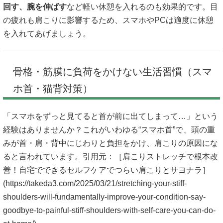
回す、腕を伸ばす
など軽い休憩を入れるのも効果的です。目
の疲れも肩こりに影響するため、スマホやPCは適度に休憩
を入れてあげましょう。
骨格・筋膜に負荷をかけない生活習慣（スマ
ホ首・猫背対策）
「スマホをずっと見てると首が前に出てしまって…」という
経験はありませんか？これがいわゆる“スマホ首”で、頭の重
みが首・肩・背中にじわりと負担をかけ、肩こりの原因にな
ると言われています。引用元：［肩こりストレッチで根本改
善！自宅でできるセルフケアでつらい肩こりとサヨナラ］
(
https://takeda3.com/2025/03/21/stretching-your-stiff-
shoulders-will-fundamentally-improve-your-condition-say-
goodbye-to-painful-stiff-shoulders-with-self-care-you-can-do-