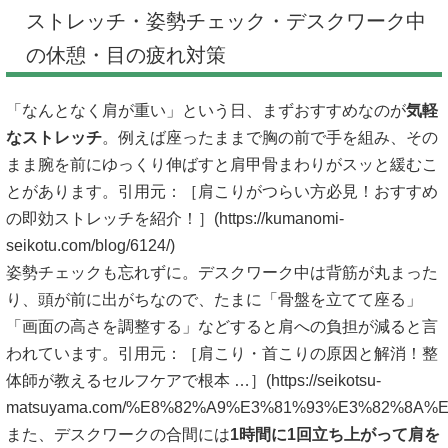
ストレッチ・姿勢チェック・デスクワーク中
の休憩・目の疲れ対策
「なんとなく肩が重い」という日、まずおすすめなのが
気軽
なストレッチ
。例えば座ったままで胸の前で手を組み、その
まま腕を前にゆっくり伸ばすと肩甲骨まわりがスッと緩むこ
とがあります。引用元：［肩こりがつらい方必見！おすすめ
の即効ストレッチを紹介！］(
https://kumanomi-
seikotu.com/blog/6124/
)
姿勢チェックも忘れずに。デスクワーク中は背筋が丸まった
り、頭が前に出がちなので、たまに「骨盤を立てて座る」
「画面の高さを調整する」などすると肩への負担が減ると言
われています。引用元：［肩こり・首こりの原因と解消！整
体師が教えるセルフケアで根本 …］(
https://seikotsu-
matsuyama.com/%E8%82%A9%E3%81%93%E3%82%8
また、デスクワークの合間には
1時間に1回立ち上がって肩を