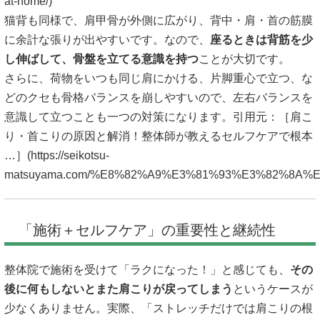
at-home/
)
猫背も同様で、肩甲骨が外側に広がり、背中・肩・首の筋膜
に余計な張りが出やすいです。なので、
座るときは背筋を少
し伸ばして、骨盤を立てる意識を持つ
ことが大切です。
さらに、荷物をいつも同じ肩にかける、片脚重心で立つ、な
どのクセも骨格バランスを崩しやすいので、左右バランスを
意識して立つことも一つの対策になります。引用元：［肩こ
り・首こりの原因と解消！整体師が教えるセルフケアで根本
…］(
https://seikotsu-
matsuyama.com/%E8%82%A9%E3%81%93%E3%82%8
「施術＋セルフケア」の重要性と継続性
整体院で施術を受けて「ラクになった！」と感じても、
その
後に何もしないとまた肩こりが戻ってしまう
というケースが
少なくありません。実際、「ストレッチだけでは肩こりの根