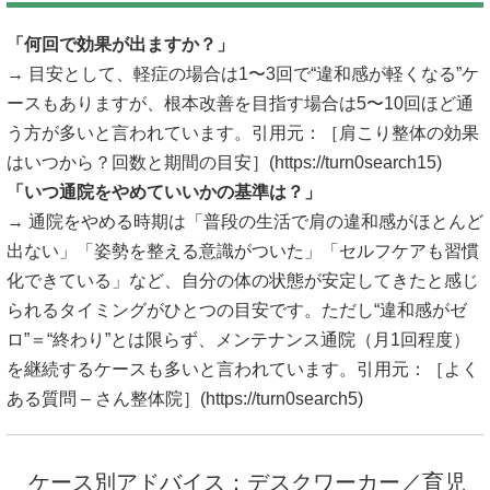
「何回で効果が出ますか？」
→ 目安として、軽症の場合は1〜3回で“違和感が軽くなる”ケ
ースもありますが、根本改善を目指す場合は5〜10回ほど通
う方が多いと言われています。引用元：［肩こり整体の効果
はいつから？回数と期間の目安］(
https://turn0search15
)
「いつ通院をやめていいかの基準は？」
→ 通院をやめる時期は「普段の生活で肩の違和感がほとんど
出ない」「姿勢を整える意識がついた」「セルフケアも習慣
化できている」など、自分の体の状態が安定してきたと感じ
られるタイミングがひとつの目安です。ただし“違和感がゼ
ロ”＝“終わり”とは限らず、メンテナンス通院（月1回程度）
を継続するケースも多いと言われています。引用元：［よく
ある質問 – さん整体院］(
https://turn0search5
)
ケース別アドバイス：デスクワーカー／育児