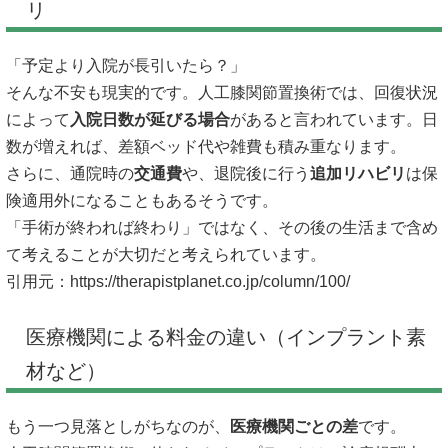
リ
「予定より入院が長引いたら？」
そんな不安も現実的です。人工膝関節置換術では、回復状況
によって
入院日数が延びる場合
があると言われています。日
数が増えれば、差額ベッド代や雑費も積み重なります。
さらに、通院時の
交通費
や、退院後に行う
追加リハビリ
は保
険適用外になることもあるそうです。
「手術が終われば終わり」ではなく、その後の生活まで含め
て考えることが大切だと考えられています。
引用元：
https://therapistplanet.co.jp/column/100/
医療機関による料金の違い（インプラント素
材など）
もう一つ見落としがちなのが、
医療機関ごとの差
です。