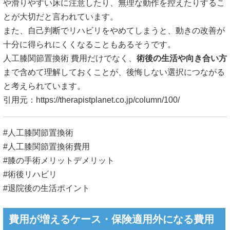
や滑りやすい床に注意したり、無理な動作を控えたりするこ
とが大切だと言われています。
また、自己判断でリハビリをやめてしまうと、動きの改善が
十分に得られにくくなることもあるそうです。
人工膝関節置換術 費用だけでなく、
術後の生活や向き合い方
まで含めて理解しておくことが、後悔しない選択につながる
と考えられています。
引用元：
https://therapistplanet.co.jp/column/100/
#人工膝関節置換術
#人工膝関節置換術費用
#膝の手術メリットデメリット
#術後リハビリ
#退院後の生活ポイント
費用が増えるケース・保険適用外になる費用