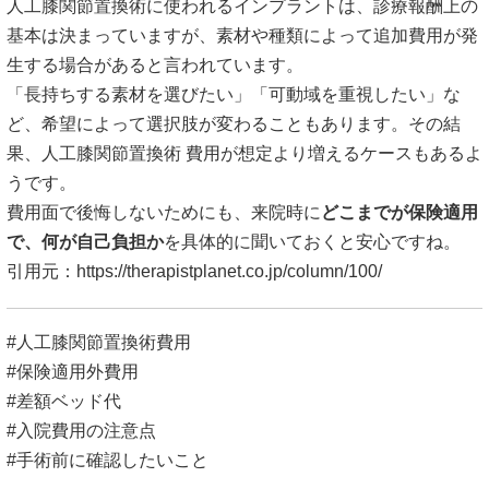
人工膝関節置換術に使われるインプラントは、診療報酬上の
基本は決まっていますが、素材や種類によって追加費用が発
生する場合があると言われています。
「長持ちする素材を選びたい」「可動域を重視したい」な
ど、希望によって選択肢が変わることもあります。その結
果、人工膝関節置換術 費用が想定より増えるケースもあるよ
うです。
費用面で後悔しないためにも、来院時に
どこまでが保険適用
で、何が自己負担か
を具体的に聞いておくと安心ですね。
引用元：
https://therapistplanet.co.jp/column/100/
#人工膝関節置換術費用
#保険適用外費用
#差額ベッド代
#入院費用の注意点
#手術前に確認したいこと