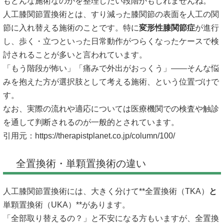
もどんな施術なのかを整理したい段階かもしれませんね。
人工膝関節置換術とは、すり減った膝関節の表面を人工の関
節に入れ替える施術のことです。特に
変形性膝関節症
が進行
し、歩く・立つといった日常動作がつらくなったケースで検
討されることが多いと言われています。
「もう階段が怖い」「痛みで外出がおっくう」――そんな悩
みを抱えた方が選択肢として考える施術、という位置づけで
す。
なお、実際の流れや適応については医療機関での検査や触診
を通して判断されるのが一般的とされています。
引用元：
https://therapistplanet.co.jp/column/100/
全置換術・単顆置換術の違い
人工膝関節置換術には、大きく分けて**全置換術（TKA）
と
単顆置換術（UKA）**があります。
「全部取り替えるの？」と不安になる方もいますが、全置換