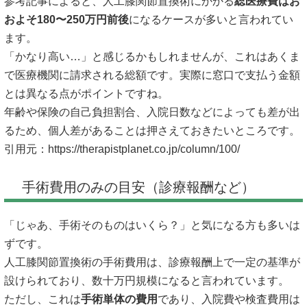
参考記事によると、人工膝関節置換術にかかる
総医療費はお
およそ180〜250万円前後
になるケースが多いと言われてい
ます。
「かなり高い…」と感じるかもしれませんが、これはあくま
で医療機関に請求される総額です。実際に窓口で支払う金額
とは異なる点がポイントですね。
年齢や保険の自己負担割合、入院日数などによっても差が出
るため、個人差があることは押さえておきたいところです。
引用元：
https://therapistplanet.co.jp/column/100/
手術費用のみの目安（診療報酬など）
「じゃあ、手術そのものはいくら？」と気になる方も多いは
ずです。
人工膝関節置換術の手術費用は、診療報酬上で一定の基準が
設けられており、数十万円規模になると言われています。
ただし、これは
手術単体の費用
であり、入院費や検査費用は