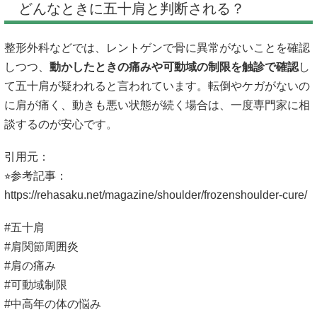
どんなときに五十肩と判断される？
整形外科などでは、レントゲンで骨に異常がないことを確認
しつつ、
動かしたときの痛みや可動域の制限を触診で確認
し
て五十肩が疑われると言われています。転倒やケガがないの
に肩が痛く、動きも悪い状態が続く場合は、一度専門家に相
談するのが安心です。
引用元：
⭐︎参考記事：
https://rehasaku.net/magazine/shoulder/frozenshoulder-cure/
#五十肩
#肩関節周囲炎
#肩の痛み
#可動域制限
#中高年の体の悩み