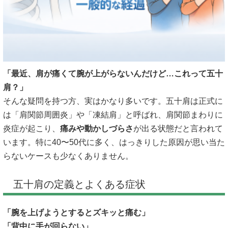
「最近、肩が痛くて腕が上がらないんだけど…これって五十
肩？」
そんな疑問を持つ方、実はかなり多いです。五十肩は正式に
は「肩関節周囲炎」や「凍結肩」と呼ばれ、肩関節まわりに
炎症が起こり、
痛みや動かしづらさ
が出る状態だと言われて
います。特に40〜50代に多く、はっきりした原因が思い当た
らないケースも少なくありません。
五十肩の定義とよくある症状
「腕を上げようとするとズキッと痛む」
「背中に手が回らない」