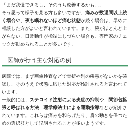
「まだ我慢できるし、そのうち改善するかも…」
そう思って様子を見る方も多いですが、
痛みが数週間以上続
く場合
や、
夜も眠れないほど痛む状態
が続く場合は、早めに
相談した方がよいと言われています。また、腕がほとんど上
がらない、日常動作が極端にしづらい場合も、専門家のチェ
ックが勧められることが多いです。
医師が行う主な対応の例
病院では、まず画像検査などで骨折や別の疾患がないかを確
認し、そのうえで状態に応じた対応が検討されると言われて
います。
一般的には、
ステロイド注射による炎症の抑制
や、
関節包拡
張と呼ばれる方法
、
理学療法士による運動指導
などが紹介さ
れています。これらは痛みを和らげたり、肩の動きを保つた
めの選択肢として説明されることが多いようです。