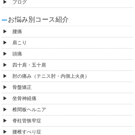
ブログ
お悩み別コース紹介
腰痛
肩こり
頭痛
四十肩・五十肩
肘の痛み（テニス肘・内側上火炎）
骨盤矯正
坐骨神経痛
椎間板ヘルニア
脊柱管狭窄症
腰椎すべり症