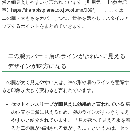
然と細見えしやすいと言われています（引用元：【⭐︎参考記
事】https://therapistplanet.co.jp/column/089/）。 ここでは、
二の腕・太ももをカバーしつつ、骨格を活かしてスタイルア
ップするポイントをまとめていきます。
二の腕カバー：肩のラインがきれいに見える
デザインが味方になる
二の腕が太く見えやすい人は、袖の形や肩のラインを意識す
ると印象が大きく変わると言われています。
セットインスリーブが細見えに効果的と言われている
肩
の位置が自然に見えるため、腕のラインがすっきり見え
やすいと紹介されています。 「肩が落ちて見える服を着
ると二の腕が強調される気がする…」という人は、セッ