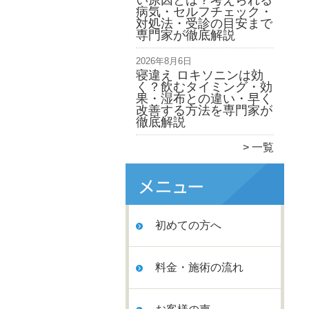
い原因とは？考えられる
病気・セルフチェック・
対処法・受診の目安まで
専門家が徹底解説
2026年8月6日
寝違え ロキソニンは効
く？飲むタイミング・効
果・湿布との違い・早く
改善する方法を専門家が
徹底解説
一覧
初めての方へ
料金・施術の流れ