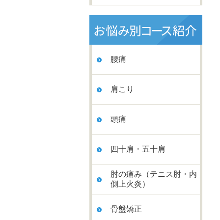
腰痛
肩こり
頭痛
四十肩・五十肩
肘の痛み（テニス肘・内
側上火炎）
骨盤矯正