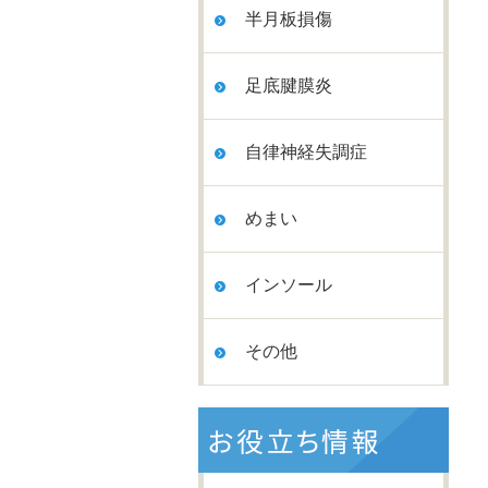
半月板損傷
足底腱膜炎
自律神経失調症
めまい
インソール
その他