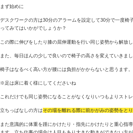
まず始めに
デスクワークの方は30分のアラームを設定して30分で一度椅
ってみてはいかがでしょうか？
この際に伸びをしたり膝の屈伸運動を行い同じ姿勢から解放し
また、毎日ほんの少しで良いので椅子の高さを変えていきまし
椅子はなるべく高い方が腰には負担がかからないと思うます。
※足は床に着く様にしてくださいね
これだけでも同じ姿勢になることがなくなりいつもよりストレ
立ちっぱなしの方は
その場を離れる際に前かがみの姿勢をとり
また意識的に体重を踵にかけたり・指先にかけたりと重心指導
ます。立ち仕事の場合は人目もあり大きな動きができない方が