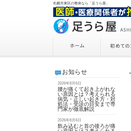
札幌市東区の整体なら「足うら屋」
お知らせ
2026年8月6日
腰が痛くて起き上がれな
い原因とは？考えられる
病気・正しい起き方・対
処法・受診の目安まで専
門家が徹底解説
2026年8月6日
飲み込むと首の後ろが痛