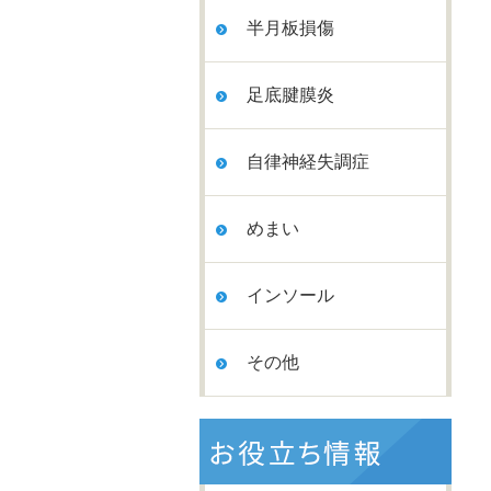
半月板損傷
足底腱膜炎
自律神経失調症
めまい
インソール
その他