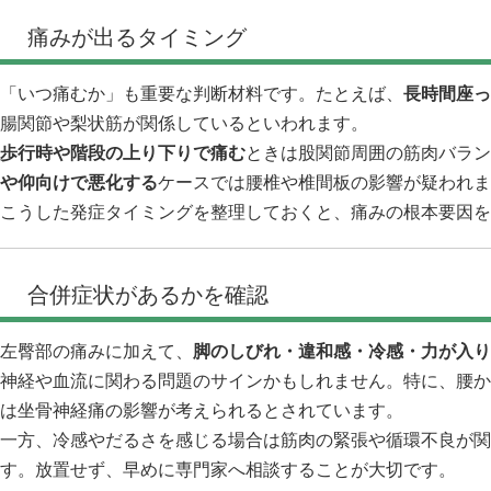
痛みが出るタイミング
「いつ痛むか」も重要な判断材料です。たとえば、
長時間座っ
腸関節や梨状筋が関係しているといわれます。
歩行時や階段の上り下りで痛む
ときは股関節周囲の筋肉バラン
や仰向けで悪化する
ケースでは腰椎や椎間板の影響が疑われま
こうした発症タイミングを整理しておくと、痛みの根本要因を
合併症状があるかを確認
左臀部の痛みに加えて、
脚のしびれ・違和感・冷感・力が入り
神経や血流に関わる問題のサインかもしれません。特に、腰か
は坐骨神経痛の影響が考えられるとされています。
一方、冷感やだるさを感じる場合は筋肉の緊張や循環不良が関
す。放置せず、早めに専門家へ相談することが大切です。