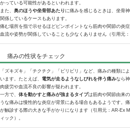
かっている可能性があるといわれます。
また、
奥のほうや坐骨部あたり
に痛みを感じるときは、坐骨神
関係しているケースもあります。
痛む場所を指で示せるほどピンポイントなら筋肉や関節の炎症
血流や姿勢が関係していることも少なくありません（引用元：
痛みの性状をチェック
「ズキズキ」「チクチク」「ビリビリ」など、痛みの種類によ
います。たとえば、
電気が走るようなしびれを伴う痛み
なら神
肉疲労や血流不良の影響が疑われます。
一方で、
体を動かすと痛みが強まるタイプ
は筋肉や関節由来の
うな痛みは慢性的な炎症が背景にある場合もあるようです。痛
が触診する際の大きな手がかりになります（引用元：
AR-Ex M
ィック
）。