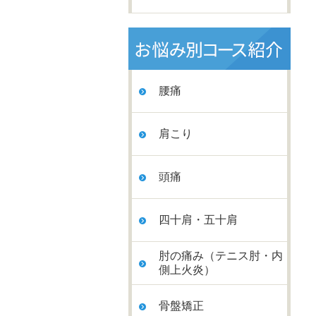
腰痛
肩こり
頭痛
四十肩・五十肩
肘の痛み（テニス肘・内
側上火炎）
骨盤矯正