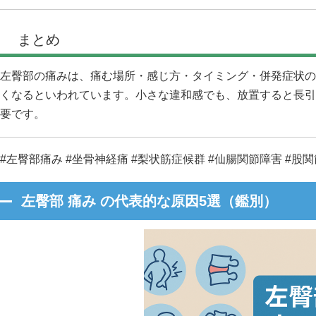
まとめ
左臀部の痛みは、痛む場所・感じ方・タイミング・併発症状の
くなるといわれています。小さな違和感でも、放置すると長引
要です。
#左臀部痛み #坐骨神経痛 #梨状筋症候群 #仙腸関節障害 #股
左臀部 痛み の代表的な原因5選（鑑別）