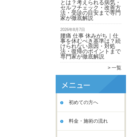
とは？考えられる病気・
セルフチェック・改善方
法・受診の目安まで専門
家が徹底解説
2026年8月7日
腰痛 仕事 休みがち｜仕
事を休むべき基準は？続
けられない原因・対処
法・復帰のポイントまで
専門家が徹底解説
一覧
初めての方へ
料金・施術の流れ