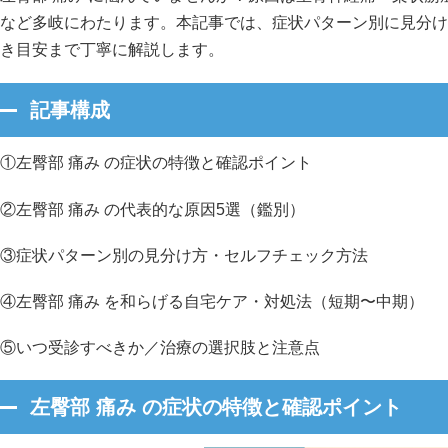
など多岐にわたります。本記事では、症状パターン別に見分け
き目安まで丁寧に解説します。
記事構成
①左臀部 痛み の症状の特徴と確認ポイント
②左臀部 痛み の代表的な原因5選（鑑別）
③症状パターン別の見分け方・セルフチェック方法
④左臀部 痛み を和らげる自宅ケア・対処法（短期〜中期）
⑤いつ受診すべきか／治療の選択肢と注意点
左臀部 痛み の症状の特徴と確認ポイント