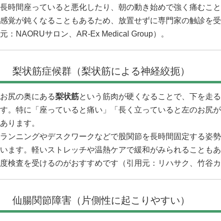
長時間座っていると悪化したり、朝の動き始めで強く痛むこと
感覚が鈍くなることもあるため、放置せずに専門家の触診を受
元：
NAORUサロン
、
AR-Ex Medical Group
）。
梨状筋症候群（梨状筋による神経絞扼）
お尻の奥にある
梨状筋
という筋肉が硬くなることで、下を走る
す。特に「座っていると痛い」「長く立っていると左のお尻が
あります。
ランニングやデスクワークなどで股関節を長時間固定する姿勢
います。軽いストレッチや温熱ケアで緩和がみられることもあ
度検査を受けるのがおすすめです（引用元：
リハサク
、
竹谷カ
仙腸関節障害（片側性に起こりやすい）