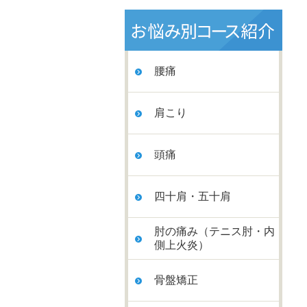
腰痛
肩こり
頭痛
四十肩・五十肩
肘の痛み（テニス肘・内
側上火炎）
骨盤矯正