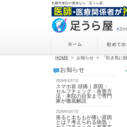
札幌市東区の整体なら「足うら屋」
HOME
お知らせ
「吐き気に効
お知らせ
2026年8月7日
スマホ首 頭痛｜原因・
セルフチェック・改善方
法・来院の目安まで専門
家が徹底解説
2026年8月7日
座ると太ももが痛い原因
とは？考えられる病気・