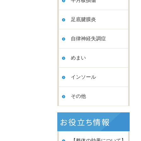
半月板損傷
足底腱膜炎
自律神経失調症
めまい
インソール
その他
【整体の効果について】