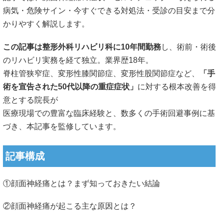
病気・危険サイン・今すぐできる対処法・受診の目安まで分
かりやすく解説します。
この記事は整形外科リハビリ科に10年間勤務
し、術前・
術後
のリハビリ実務を経て独立。業界歴18年。
脊柱管狭窄症、変形性膝関節症、変形性股関節症など、
「
手
術を宣告された50代以降の重症症状」
に対する根本改善を得
意
とする院長が
医療現場での豊富な臨床経験と、数多くの手術回避事例に基
づき、
本記事を監修しています。
記事構成
①顔面神経痛とは？まず知っておきたい結論
②顔面神経痛が起こる主な原因とは？