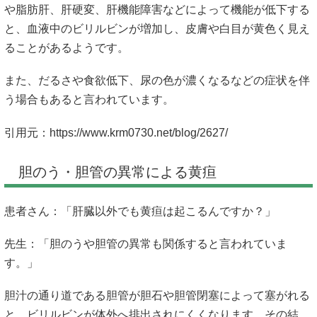
や脂肪肝、肝硬変、肝機能障害などによって機能が低下する
と、血液中のビリルビンが増加し、皮膚や白目が黄色く見え
ることがあるようです。
また、だるさや食欲低下、尿の色が濃くなるなどの症状を伴
う場合もあると言われています。
引用元：
https://www.krm0730.net/blog/2627/
胆のう・胆管の異常による黄疸
患者さん：「肝臓以外でも黄疸は起こるんですか？」
先生：「胆のうや胆管の異常も関係すると言われていま
す。」
胆汁の通り道である胆管が胆石や胆管閉塞によって塞がれる
と、ビリルビンが体外へ排出されにくくなります。その結