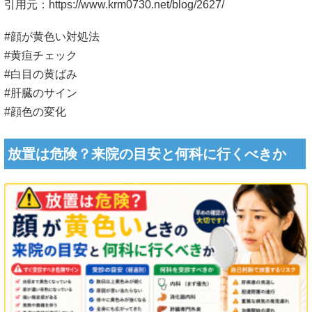
引用元：
https://www.krm0730.net/blog/2627/
#顔が黄色い対処法
#黄疸チェック
#白目の黄ばみ
#肝臓のサイン
#顔色の変化
放置は危険？来院の目安と何科に行くべきか