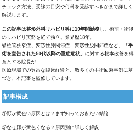
チェック方法、受診の目安や何科を受診すべきかまで詳しく
解説します。
この記事は整形外科リハビリ科に10年間勤務
し、術前・
術後
のリハビリ実務を経て独立。業界歴18年。
脊柱管狭窄症、変形性膝関節症、変形性股関節症など、
「
手
術を宣告された50代以降の重症症状」
に対する根本改善を得
意
とする院長が
医療現場での豊富な臨床経験と、数多くの手術回避事例に基
づき、
本記事を監修しています。
記事構成
①顔が黄色い原因とは？まず知っておきたい結論
②なぜ顔が黄色くなる？原因別に詳しく解説