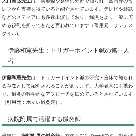
大口貴弘先生
は、美容鍼や整体の分野で知られ、国内外のセ
レブから支持を得ていると紹介されています。テレビや雑誌
などのメディアにも多数出演しており、鍼灸をより一般に広
める役割を担ってきたと言われています（引用元：
サンテス
タイル
)。
伊藤和憲先生：トリガーポイント鍼の第一人
者
伊藤和憲先生
は、トリガーポイント鍼の研究・臨床で知られ
る存在として紹介されることがあります。大学教育にも携わ
り、鍼灸の科学的なアプローチを広めているとされています
（引用元：
ホマレ鍼灸院
）。
病院附属で活躍する鍼灸師
最後に、
病院附属の鍼灸師
も有名な先生の一例です。例えば