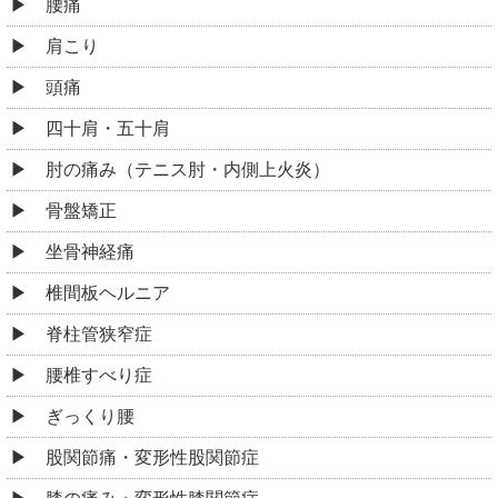
腰痛
肩こり
頭痛
四十肩・五十肩
肘の痛み（テニス肘・内側上火炎）
骨盤矯正
坐骨神経痛
椎間板ヘルニア
脊柱管狭窄症
腰椎すべり症
ぎっくり腰
股関節痛・変形性股関節症