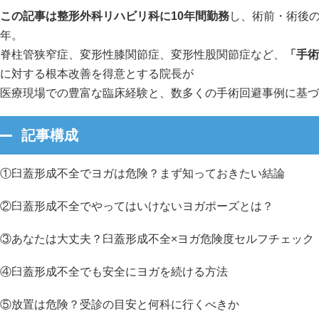
この記事は整形外科リハビリ科に10年間勤務
し、術前・
術後の
年。
脊柱管狭窄症、変形性膝関節症、変形性股関節症など、
「
手術
に対する根本改善を得意
とする院長が
医療現場での豊富な臨床経験と、数多くの手術回避事例に基づ
記事構成
①臼蓋形成不全でヨガは危険？まず知っておきたい結論
②臼蓋形成不全でやってはいけないヨガポーズとは？
③あなたは大丈夫？臼蓋形成不全×ヨガ危険度セルフチェック
④臼蓋形成不全でも安全にヨガを続ける方法
⑤放置は危険？受診の目安と何科に行くべきか