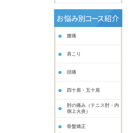
腰痛
肩こり
頭痛
四十肩・五十肩
肘の痛み（テニス肘・内
側上火炎）
骨盤矯正