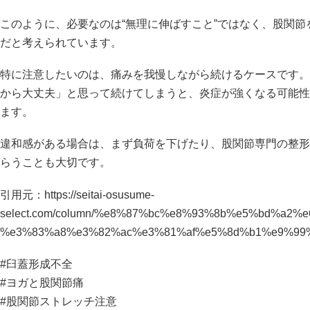
このように、必要なのは“無理に伸ばすこと”ではなく、股関
だと考えられています。
特に注意したいのは、痛みを我慢しながら続けるケースです。
から大丈夫」と思って続けてしまうと、炎症が強くなる可能性
ます。
違和感がある場合は、まず負荷を下げたり、股関節専門の整形
らうことも大切です。
引用元：
https://seitai-osusume-
select.com/column/%e8%87%bc%e8%93%8b%e5%bd%a2
%e3%83%a8%e3%82%ac%e3%81%af%e5%8d%b1%e9%99
#臼蓋形成不全
#ヨガと股関節痛
#股関節ストレッチ注意