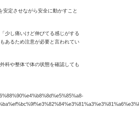
節を安定させながら安全に動かすこと
「少し痛いけど伸びてる感じがする
もあるため注意が必要と言われてい
外科や整体で体の状態を確認しても
%e6%88%90%e4%b8%8d%e5%85%a8-
%ba%ef%bc%9f%e3%82%84%e3%81%a3%e3%81%a6%e3%