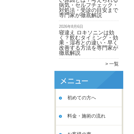
い原因とは？考えられる
病気・セルフチェック・
対処法・受診の目安まで
専門家が徹底解説
2026年8月6日
寝違え ロキソニンは効
く？飲むタイミング・効
果・湿布との違い・早く
改善する方法を専門家が
徹底解説
一覧
初めての方へ
料金・施術の流れ