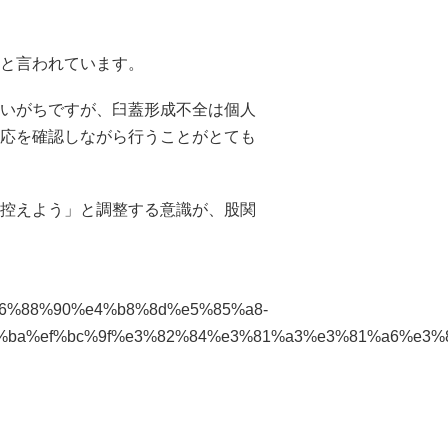
と言われています。
いがちですが、臼蓋形成不全は個人
応を確認しながら行うことがとても
控えよう」と調整する意識が、股関
%e6%88%90%e4%b8%8d%e5%85%a8-
%ba%ef%bc%9f%e3%82%84%e3%81%a3%e3%81%a6%e3%