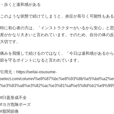
・歩くと違和感がある
このような状態で続けてしまうと、炎症が長引く可能性もある
特に初心者の方は、「インストラクターがいるから安心」と思
差がかなり大きいと言われています。そのため、自分の体の反
大切です。
痛みを我慢して続けるのではなく、「今日は違和感があるから
節を守るポイントになると言われています。
引用元：
https://seitai-osusume-
select.com/column/%e8%87%bc%e8%93%8b%e5%bd%a2
%e3%83%a8%e3%82%ac%e3%81%af%e5%8d%b1%e9%99
#臼蓋形成不全
#ヨガ危険ポーズ
#股関節痛