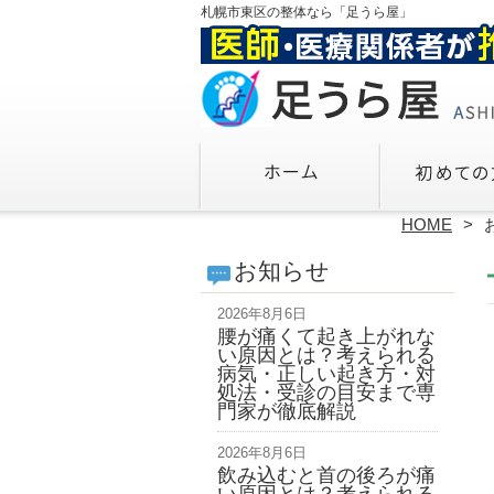
札幌市東区の整体なら「足うら屋」
HOME
お知らせ
2026年8月6日
腰が痛くて起き上がれな
い原因とは？考えられる
病気・正しい起き方・対
処法・受診の目安まで専
門家が徹底解説
2026年8月6日
飲み込むと首の後ろが痛