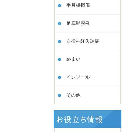
半月板損傷
足底腱膜炎
自律神経失調症
めまい
インソール
その他