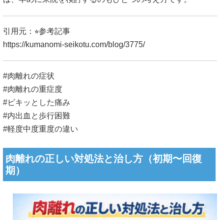
引用元：⭐︎参考記事
https://kumanomi-seikotu.com/blog/3775/
#肉離れの症状
#肉離れの重症度
#ピキッとした痛み
#内出血と歩行困難
#軽度中度重度の違い
肉離れの正しい対処法と治し方（初期〜回復
期）