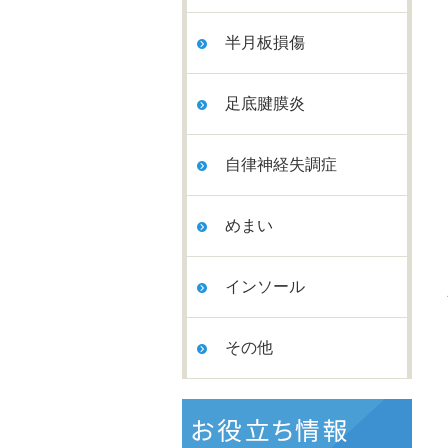
半月板損傷
足底腱膜炎
自律神経失調症
めまい
インソール
その他