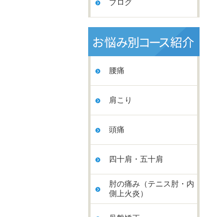
ブログ
腰痛
肩こり
頭痛
四十肩・五十肩
肘の痛み（テニス肘・内
側上火炎）