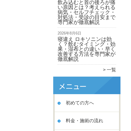
飲み込むと首の後ろが痛
い原因とは？考えられる
病気・セルフチェック・
対処法・受診の目安まで
専門家が徹底解説
2026年8月6日
寝違え ロキソニンは効
く？飲むタイミング・効
果・湿布との違い・早く
改善する方法を専門家が
徹底解説
一覧
初めての方へ
料金・施術の流れ