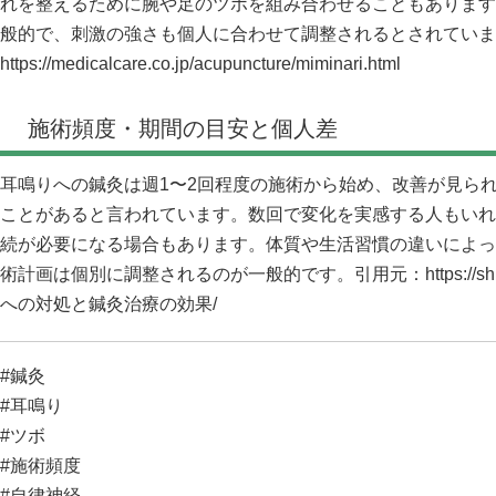
れを整えるために腕や足のツボを組み合わせることもあります
般的で、刺激の強さも個人に合わせて調整されるとされていま
https://medicalcare.co.jp/acupuncture/miminari.html
施術頻度・期間の目安と個人差
耳鳴りへの鍼灸は週1〜2回程度の施術から始め、改善が見ら
ことがあると言われています。数回で変化を実感する人もいれ
続が必要になる場合もあります。体質や生活習慣の違いによっ
術計画は個別に調整されるのが一般的です。引用元：
https://
への対処と鍼灸治療の効果/
#鍼灸
#耳鳴り
#ツボ
#施術頻度
#自律神経