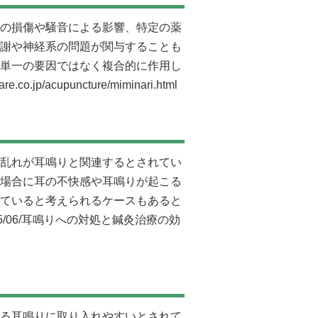
の損傷や騒音による影響、特定の薬
謝や神経系の問題が関与することも
単一の要因ではなく複合的に作用し
care.co.jp/acupuncture/miminari.html
乱れが耳鳴りと関連するとされてい
場合に耳の不快感や耳鳴りが起こる
ていると考えられるケースもあると
m/2021/05/06/耳鳴りへの対処と鍼灸治療の効
る耳鳴りに取り入れやすいとされて