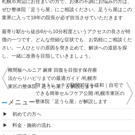
札幌市周辺にお住まいの方で、お体の不調にお悩みの方は、
ぜひ整体院「足うら屋」にご相談ください。足うら屋はこの
業界に入って18年の院長が必ず担当させていただきます
最寄り駅から徒歩6から10分程度というアクセスの良さが特
徴の一つです。どんな些細な症状でも、お気軽にご相談くだ
さい。一人ひとりの原因を突き止めて、解決への道筋を探
し、一緒に改善を目指していきましょう。
椎間板ヘルニア 麻痺 回復を目指す保存療
法からリハビリまでの最適ガイド /札幌市
顎 ストレッチで顎関節症を緩和｜自宅で
東区の整体院「足うら屋」が解説します
できる簡単セルフケア公開 /札幌市東区の
メニュー
整体院「足うら屋」が解説します
初めての方へ
料金・施術の流れ