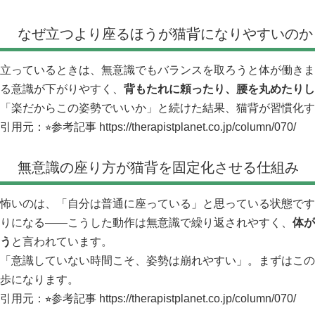
なぜ立つより座るほうが猫背になりやすいのか
立っているときは、無意識でもバランスを取ろうと体が働きま
る意識が下がりやすく、
背もたれに頼ったり、腰を丸めたりし
「楽だからこの姿勢でいいか」と続けた結果、猫背が習慣化す
引用元：⭐︎参考記事
https://therapistplanet.co.jp/column/070/
無意識の座り方が猫背を固定化させる仕組み
怖いのは、「自分は普通に座っている」と思っている状態です
りになる――こうした動作は無意識で繰り返されやすく、
体が
う
と言われています。
「意識していない時間こそ、姿勢は崩れやすい」。まずはこの
歩になります。
引用元：⭐︎参考記事
https://therapistplanet.co.jp/column/070/