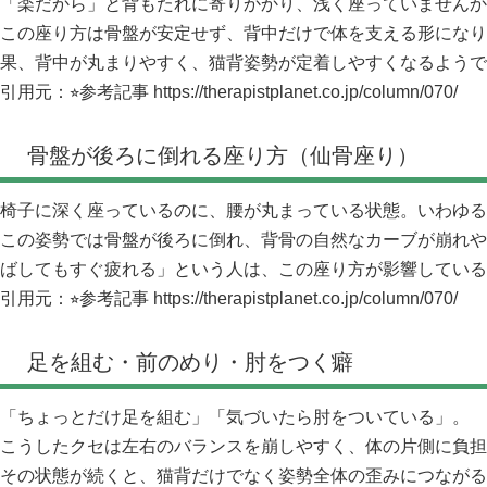
「楽だから」と背もたれに寄りかかり、浅く座っていませんか
この座り方は骨盤が安定せず、背中だけで体を支える形になり
果、背中が丸まりやすく、猫背姿勢が定着しやすくなるようで
引用元：⭐︎参考記事
https://therapistplanet.co.jp/column/070/
骨盤が後ろに倒れる座り方（仙骨座り）
椅子に深く座っているのに、腰が丸まっている状態。いわゆる
この姿勢では骨盤が後ろに倒れ、背骨の自然なカーブが崩れや
ばしてもすぐ疲れる」という人は、この座り方が影響している
引用元：⭐︎参考記事
https://therapistplanet.co.jp/column/070/
足を組む・前のめり・肘をつく癖
「ちょっとだけ足を組む」「気づいたら肘をついている」。
こうしたクセは左右のバランスを崩しやすく、体の片側に負担
その状態が続くと、猫背だけでなく姿勢全体の歪みにつながる