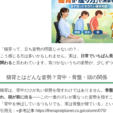
「猫背って、立ち姿勢の問題じゃないの？」
こう感じる方は多いかもしれません。実は、
日常でいちばん長
関わる
と言われています。気づかないうちの姿勢が、少しずつ
猫背とはどんな姿勢？背中・骨盤・頭の関係
猫背は、背中だけが丸い状態を指すわけではありません。
骨盤
れ、頭が前に出る
――この一連のズレが重なった姿勢を指すこ
「背中を伸ばしているつもりでも、実は骨盤が寝ている」とい
引用元：⭐︎参考記事
https://therapistplanet.co.jp/column/070/