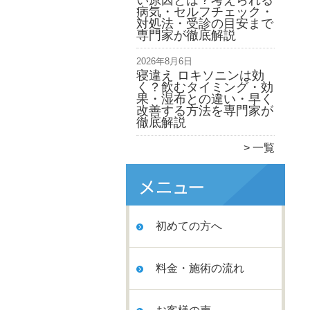
い原因とは？考えられる
病気・セルフチェック・
対処法・受診の目安まで
専門家が徹底解説
2026年8月6日
寝違え ロキソニンは効
く？飲むタイミング・効
果・湿布との違い・早く
改善する方法を専門家が
徹底解説
一覧
初めての方へ
料金・施術の流れ