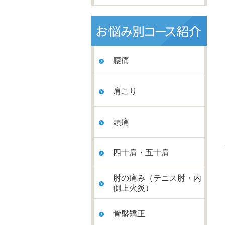
腰痛
肩こり
頭痛
四十肩・五十肩
肘の痛み（テニス肘・内
側上火炎）
骨盤矯正