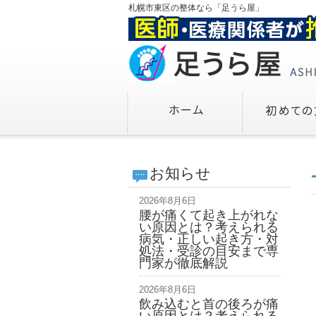
札幌市東区の整体なら「足うら屋」
お知らせ
2026年8月6日
腰が痛くて起き上がれな
い原因とは？考えられる
病気・正しい起き方・対
処法・受診の目安まで専
門家が徹底解説
2026年8月6日
飲み込むと首の後ろが痛