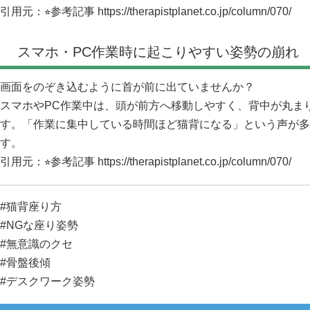
引用元：⭐︎参考記事
https://therapistplanet.co.jp/column/070/
スマホ・PC作業時に起こりやすい姿勢の崩れ
画面をのぞき込むように首が前に出ていませんか？
スマホやPC作業中は、頭が前方へ移動しやすく、背中が丸ま
す。「作業に集中している時間ほど猫背になる」という声が多
す。
引用元：⭐︎参考記事
https://therapistplanet.co.jp/column/070/
#猫背座り方
#NGな座り姿勢
#無意識のクセ
#骨盤後傾
#デスクワーク姿勢