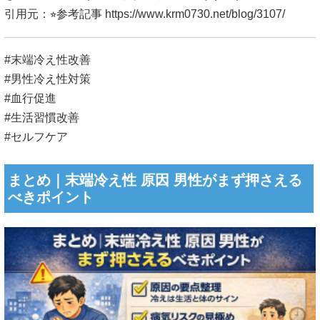
引用元：⭐︎参考記事
https://www.krm0730.net/blog/3107/
#末端冷え性改善
#男性冷え性対策
#血行促進
#生活習慣改善
#セルフケア
まとめ｜末端冷え性 原因 男性がまず押さえる
べきポイント