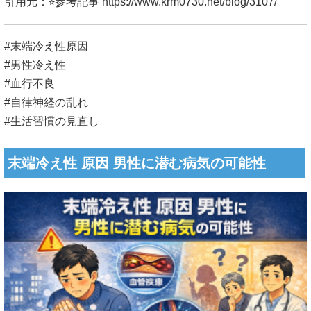
引用元：⭐︎参考記事
https://www.krm0730.net/blog/3107/
#末端冷え性原因
#男性冷え性
#血行不良
#自律神経の乱れ
#生活習慣の見直し
末端冷え性 原因 男性に潜む病気の可能性