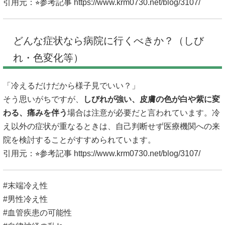
引用元：⭐︎参考記事
https://www.krm0730.net/blog/3107/
どんな症状なら病院に行くべきか？（しび
れ・色変化等）
「冷えるだけだから様子見でいい？」
そう思いがちですが、
しびれが強い、皮膚の色が白や紫に変
わる、痛みを伴う
場合は注意が必要だと言われています。冷
え以外の症状が重なるときは、自己判断せず医療機関への来
院を検討することがすすめられています。
引用元：⭐︎参考記事
https://www.krm0730.net/blog/3107/
#末端冷え性
#男性冷え性
#血管疾患の可能性