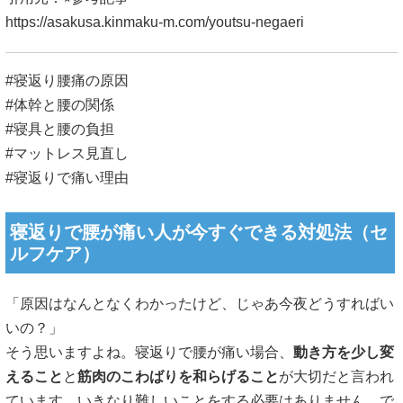
https://asakusa.kinmaku-m.com/youtsu-negaeri
#寝返り腰痛の原因
#体幹と腰の関係
#寝具と腰の負担
#マットレス見直し
#寝返りで痛い理由
寝返りで腰が痛い人が今すぐできる対処法（セ
ルフケア）
「原因はなんとなくわかったけど、じゃあ今夜どうすればい
いの？」
そう思いますよね。寝返りで腰が痛い場合、
動き方を少し変
えること
と
筋肉のこわばりを和らげること
が大切だと言われ
ています。いきなり難しいことをする必要はありません。で