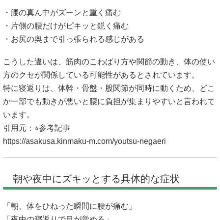
・腰の真ん中がズーンと重く痛む
・片側の腰だけがピキッと鋭く痛む
・お尻の奥まで引っ張られる感じがある
こうした違いは、筋肉のこわばり方や関節の動き、体の使い
方のクセが関係している可能性があるとされています。
特に寝返りは、体幹・骨盤・股関節が同時に動くため、どこ
か一部でも動きが悪いと腰に負担が集まりやすいと言われて
います。
引用元：⭐︎参考記事
https://asakusa.kinmaku-m.com/youtsu-negaeri
朝や夜中にズキッとする具体的な症状
「朝、体をひねった瞬間に腰が痛む」
「夜中の寝返りで目が覚める」