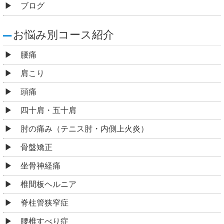
ブログ
お悩み別コース紹介
腰痛
肩こり
頭痛
四十肩・五十肩
肘の痛み（テニス肘・内側上火炎）
骨盤矯正
坐骨神経痛
椎間板ヘルニア
脊柱管狭窄症
腰椎すべり症