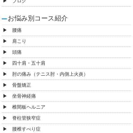
ブログ
お悩み別コース紹介
腰痛
肩こり
頭痛
四十肩・五十肩
肘の痛み（テニス肘・内側上火炎）
骨盤矯正
坐骨神経痛
椎間板ヘルニア
脊柱管狭窄症
腰椎すべり症