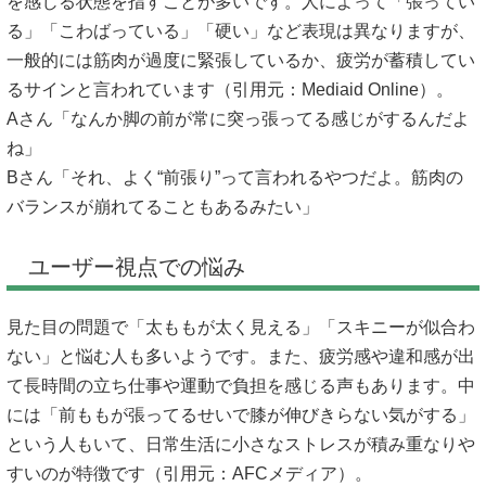
を感じる状態を指すことが多いです。人によって「張ってい
る」「こわばっている」「硬い」など表現は異なりますが、
一般的には筋肉が過度に緊張しているか、疲労が蓄積してい
るサインと言われています（引用元：
Mediaid Online
）。
Aさん「なんか脚の前が常に突っ張ってる感じがするんだよ
ね」
Bさん「それ、よく“前張り”って言われるやつだよ。筋肉の
バランスが崩れてることもあるみたい」
ユーザー視点での悩み
見た目の問題で「太ももが太く見える」「スキニーが似合わ
ない」と悩む人も多いようです。また、疲労感や違和感が出
て長時間の立ち仕事や運動で負担を感じる声もあります。中
には「前ももが張ってるせいで膝が伸びきらない気がする」
という人もいて、日常生活に小さなストレスが積み重なりや
すいのが特徴です（引用元：
AFCメディア
）。