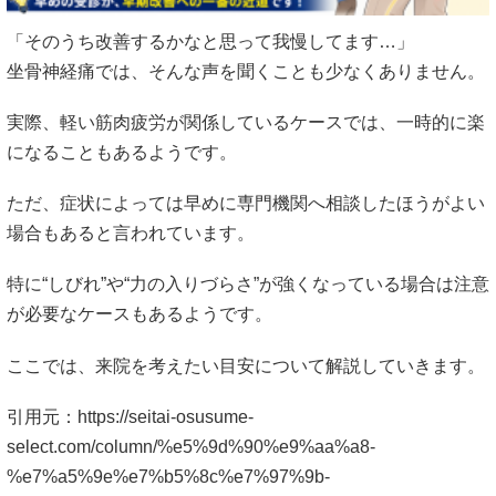
「そのうち改善するかなと思って我慢してます…」
坐骨神経痛では、そんな声を聞くことも少なくありません。
実際、軽い筋肉疲労が関係しているケースでは、一時的に楽
になることもあるようです。
ただ、症状によっては早めに専門機関へ相談したほうがよい
場合もあると言われています。
特に“しびれ”や“力の入りづらさ”が強くなっている場合は注意
が必要なケースもあるようです。
ここでは、来院を考えたい目安について解説していきます。
引用元：
https://seitai-osusume-
select.com/column/%e5%9d%90%e9%aa%a8-
%e7%a5%9e%e7%b5%8c%e7%97%9b-