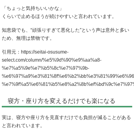
「ちょっと気持ちいいかな」
くらいで止めるほうが続けやすいと言われています。
知恵袋でも、“頑張りすぎて悪化した”という声は意外と多い
ため、無理は禁物です。
引用元：
https://seitai-osusume-
select.com/column/%e5%9d%90%e9%aa%a8-
%e7%a5%9e%e7%b5%8c%e7%97%9b-
%e6%97%a9%e3%81%8f%e6%b2%bb%e3%81%99%e6%96
%e7%9f%a5%e6%81%b5%e8%a2%8b%ef%bd%9c%e7%97
寝方・座り方を変えるだけでも楽になる
実は、寝方や座り方を見直すだけでも負担が減ることがある
と言われています。