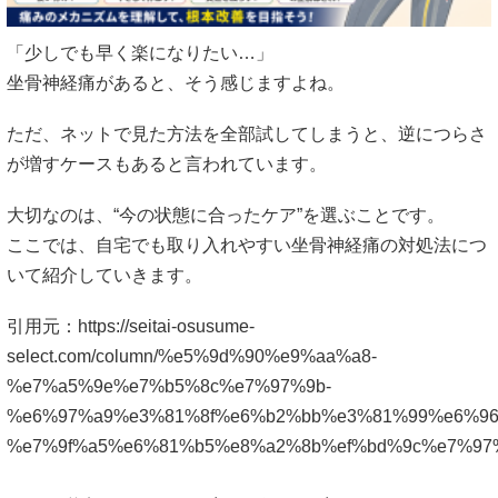
「少しでも早く楽になりたい…」
坐骨神経痛があると、そう感じますよね。
ただ、ネットで見た方法を全部試してしまうと、逆につらさ
が増すケースもあると言われています。
大切なのは、“今の状態に合ったケア”を選ぶことです。
ここでは、自宅でも取り入れやすい坐骨神経痛の対処法につ
いて紹介していきます。
引用元：
https://seitai-osusume-
select.com/column/%e5%9d%90%e9%aa%a8-
%e7%a5%9e%e7%b5%8c%e7%97%9b-
%e6%97%a9%e3%81%8f%e6%b2%bb%e3%81%99%e6%96
%e7%9f%a5%e6%81%b5%e8%a2%8b%ef%bd%9c%e7%97