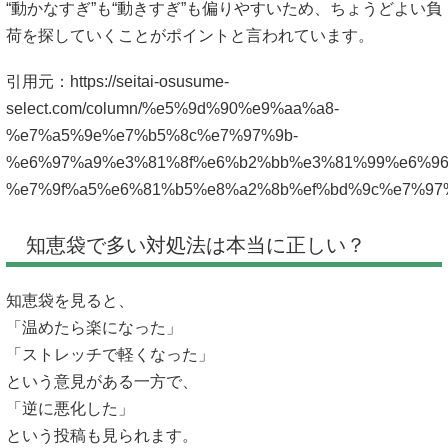
“動かなすぎ”も“動きすぎ”も偏りやすいため、ちょうどよい負
荷を探していくことがポイントと言われています。
引用元：
https://seitai-osusume-
select.com/column/%e5%9d%90%e9%aa%a8-
%e7%a5%9e%e7%b5%8c%e7%97%9b-
%e6%97%a9%e3%81%8f%e6%b2%bb%e3%81%99%e6%96
%e7%9f%a5%e6%81%b5%e8%a2%8b%ef%bd%9c%e7%97
知恵袋で多い対処法は本当に正しい？
知恵袋を見ると、
「温めたら楽になった」
「ストレッチで軽くなった」
という意見がある一方で、
「逆に悪化した」
という投稿も見られます。