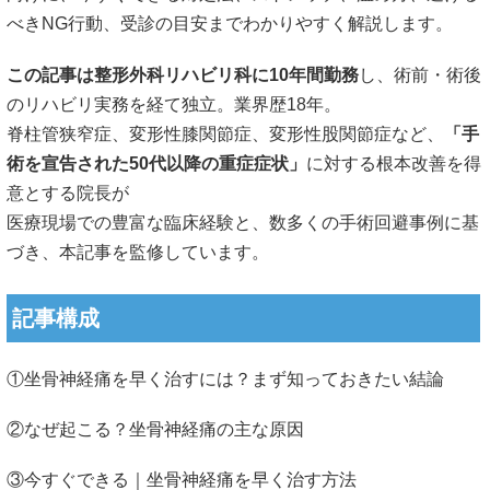
べきNG行動、受診の目安までわかりやすく解説します。
この記事は整形外科リハビリ科に10年間勤務
し、術前・
術後
のリハビリ実務を経て独立。業界歴18年。
脊柱管狭窄症、変形性膝関節症、変形性股関節症など、
「
手
術を宣告された50代以降の重症症状」
に対する根本改善を得
意
とする院長が
医療現場での豊富な臨床経験と、数多くの手術回避事例に基
づき、
本記事を監修しています。
記事構成
①坐骨神経痛を早く治すには？まず知っておきたい結論
②なぜ起こる？坐骨神経痛の主な原因
③今すぐできる｜坐骨神経痛を早く治す方法