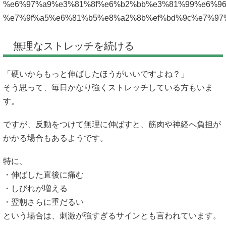
%e6%97%a9%e3%81%8f%e6%b2%bb%e3%81%99%e6%96
%e7%9f%a5%e6%81%b5%e8%a2%8b%ef%bd%9c%e7%97
無理なストレッチを続ける
「硬いからもっと伸ばしたほうがいいですよね？」
そう思って、毎日かなり強くストレッチしている方もいま
す。
ですが、反動をつけて無理に伸ばすと、筋肉や神経へ負担が
かかる場合もあるようです。
特に、
・伸ばした直後に痛む
・しびれが増える
・翌朝さらに重だるい
という場合は、刺激が強すぎるサインとも言われています。