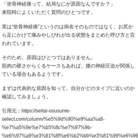
「坐骨神経痛って、結局なにが原因なんですか？」
来院時によくいただく質問のひとつです。
実は“坐骨神経痛”というのは病名そのものではなく、お尻か
ら足にかけて痛みやしびれが出る状態をまとめた呼び方と言
われています。
そのため、原因はひとつではありません。
筋肉の硬さからくるケースもあれば、腰の神経圧迫が関係し
ている場合もあるようです。
まずは代表的な原因を知って、自分がどのタイプに近いのか
確認してみましょう。
引用元：
https://seitai-osusume-
select.com/column/%e5%9d%90%e9%aa%a8-
%e7%a5%9e%e7%b5%8c%e7%97%9b-
%e6%97%a9%e3%81%8f%e6%b2%bb%e3%81%99%e6%96