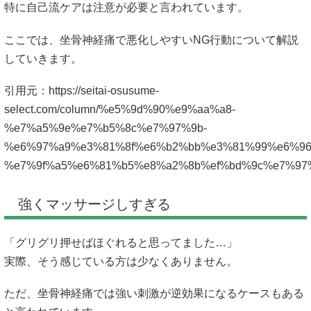
特に自己流ケアは注意が必要と言われています。
ここでは、坐骨神経痛で悪化しやすいNG行動について解説
していきます。
引用元：
https://seitai-osusume-
select.com/column/%e5%9d%90%e9%aa%a8-
%e7%a5%9e%e7%b5%8c%e7%97%9b-
%e6%97%a9%e3%81%8f%e6%b2%bb%e3%81%99%e6%96
%e7%9f%a5%e6%81%b5%e8%a2%8b%ef%bd%9c%e7%97
強くマッサージしすぎる
「グリグリ押せばほぐれると思ってました…」
実際、そう感じている方は少なくありません。
ただ、坐骨神経痛では強い刺激が逆効果になるケースもある