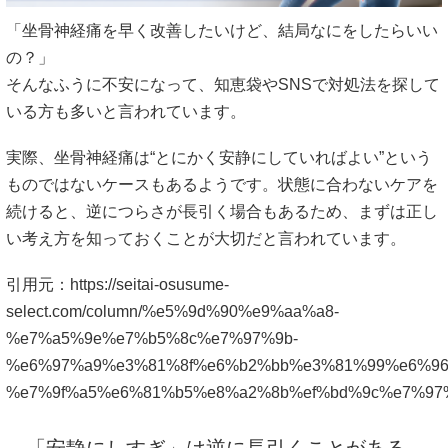
「坐骨神経痛を早く改善したいけど、結局なにをしたらいい
の？」
そんなふうに不安になって、知恵袋やSNSで対処法を探して
いる方も多いと言われています。
実際、坐骨神経痛は“とにかく安静にしていればよい”という
ものではないケースもあるようです。状態に合わないケアを
続けると、逆につらさが長引く場合もあるため、まずは正し
い考え方を知っておくことが大切だと言われています。
引用元：
https://seitai-osusume-
select.com/column/%e5%9d%90%e9%aa%a8-
%e7%a5%9e%e7%b5%8c%e7%97%9b-
%e6%97%a9%e3%81%8f%e6%b2%bb%e3%81%99%e6%96
%e7%9f%a5%e6%81%b5%e8%a2%8b%ef%bd%9c%e7%97