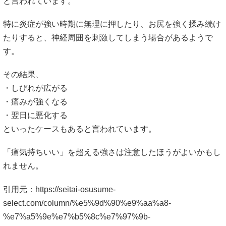
と言われています。
特に炎症が強い時期に無理に押したり、お尻を強く揉み続け
たりすると、神経周囲を刺激してしまう場合があるようで
す。
その結果、
・しびれが広がる
・痛みが強くなる
・翌日に悪化する
といったケースもあると言われています。
「痛気持ちいい」を超える強さは注意したほうがよいかもし
れません。
引用元：
https://seitai-osusume-
select.com/column/%e5%9d%90%e9%aa%a8-
%e7%a5%9e%e7%b5%8c%e7%97%9b-