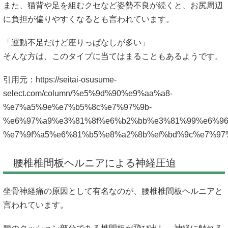
また、猫背や足を組むクセなど姿勢不良が続くと、お尻周辺
に負担が偏りやすくなるとも言われています。
「運動不足だけど座りっぱなしが多い」
そんな方は、このタイプに当てはまることもあるようです。
引用元：
https://seitai-osusume-
select.com/column/%e5%9d%90%e9%aa%a8-
%e7%a5%9e%e7%b5%8c%e7%97%9b-
%e6%97%a9%e3%81%8f%e6%b2%bb%e3%81%99%e6%96
%e7%9f%a5%e6%81%b5%e8%a2%8b%ef%bd%9c%e7%97
腰椎椎間板ヘルニアによる神経圧迫
坐骨神経痛の原因として有名なのが、腰椎椎間板ヘルニアと
言われています。