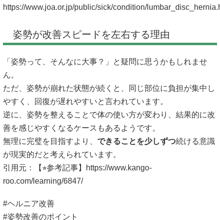
https://www.joa.or.jp/public/sick/condition/lumbar_disc_hernia.
姿勢が改善スピードを左右する理由
「姿勢って、そんなに大事？」と疑問に思うかもしれませ
ん。
ただ、姿勢が崩れた状態が続くと、同じ部位に負担が集中し
やすく、回復が遅れやすいと言われています。
逆に、姿勢を整えることで体の使い方が変わり、結果的に改
善を感じやすくなるケースもあるようです。
無理に完璧を目指すより、
できることを少しずつ
続ける意識
が現実的だと考えられています。
引用元：【⭐︎参考記事】
https://www.kango-
roo.com/learning/6847/
#ヘルニア改善
#姿勢改善のポイント