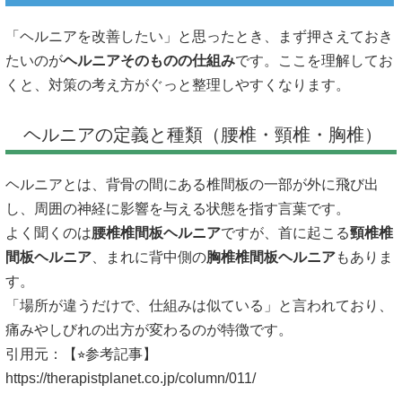
「ヘルニアを改善したい」と思ったとき、まず押さえておき
たいのが
ヘルニアそのものの仕組み
です。ここを理解してお
くと、対策の考え方がぐっと整理しやすくなります。
ヘルニアの定義と種類（腰椎・頸椎・胸椎）
ヘルニアとは、背骨の間にある椎間板の一部が外に飛び出
し、周囲の神経に影響を与える状態を指す言葉です。
よく聞くのは
腰椎椎間板ヘルニア
ですが、首に起こる
頸椎椎
間板ヘルニア
、まれに背中側の
胸椎椎間板ヘルニア
もありま
す。
「場所が違うだけで、仕組みは似ている」と言われており、
痛みやしびれの出方が変わるのが特徴です。
引用元：【⭐︎参考記事】
https://therapistplanet.co.jp/column/011/