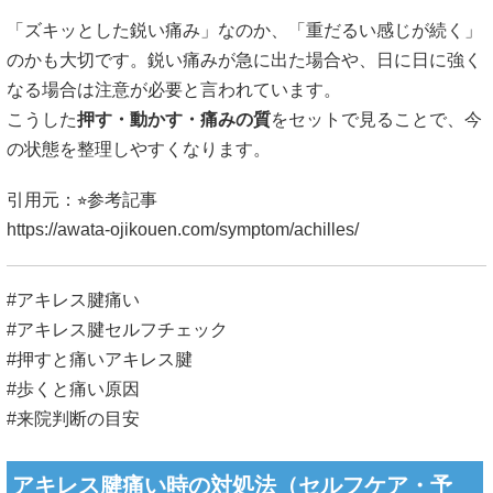
「ズキッとした鋭い痛み」なのか、「重だるい感じが続く」
のかも大切です。鋭い痛みが急に出た場合や、日に日に強く
なる場合は注意が必要と言われています。
こうした
押す・動かす・痛みの質
をセットで見ることで、今
の状態を整理しやすくなります。
引用元：⭐︎参考記事
https://awata-ojikouen.com/symptom/achilles/
#アキレス腱痛い
#アキレス腱セルフチェック
#押すと痛いアキレス腱
#歩くと痛い原因
#来院判断の目安
アキレス腱痛い時の対処法（セルフケア・予