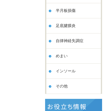
半月板損傷
足底腱膜炎
自律神経失調症
めまい
インソール
その他