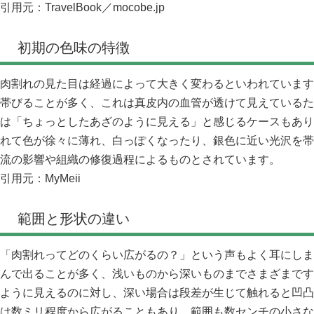
引用元：
TravelBook
／
mocobe.jp
初期の色味の特徴
肉割れの見た目は経過によって大きく変わるといわれています
帯びることが多く、これは真皮内の血管が透けて見えているた
は「ちょっとしたあざのように見える」と感じるケースもあり
れて色が徐々に薄れ、白っぽくなったり、銀色に近い光沢を帯
流の影響や組織の修復過程によるものとされています。
引用元：
MyMeii
範囲と形状の違い
「肉割れってどのくらい広がるの？」という声もよく耳にしま
んで出ることが多く、浅いものから深いものまでさまざまです
ように見えるのに対し、深い場合は段差が生じて触れると凹凸
は数ミリ程度から広がることもあり、範囲も数センチの小さな