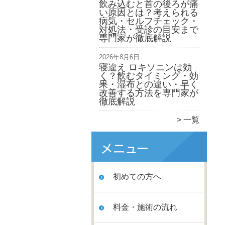
飲み込むと首の後ろが痛
い原因とは？考えられる
病気・セルフチェック・
対処法・受診の目安まで
専門家が徹底解説
2026年8月6日
寝違え ロキソニンは効
く？飲むタイミング・効
果・湿布との違い・早く
改善する方法を専門家が
徹底解説
一覧
初めての方へ
料金・施術の流れ