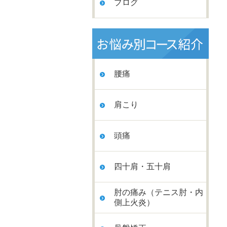
ブログ
腰痛
肩こり
頭痛
四十肩・五十肩
肘の痛み（テニス肘・内
側上火炎）