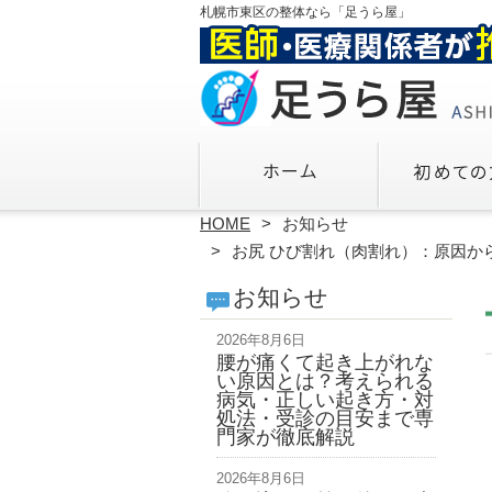
札幌市東区の整体なら「足うら屋」
HOME
お知らせ
お尻 ひび割れ（肉割れ）：原因か
お知らせ
2026年8月6日
腰が痛くて起き上がれな
い原因とは？考えられる
病気・正しい起き方・対
処法・受診の目安まで専
門家が徹底解説
2026年8月6日