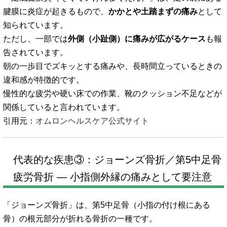
腱膜に炎症が起きるもので、
かかとや土踏まずの痛み
として
知られています。
ただし、一部では
外側（小趾側）に痛みが広がるケース
も報
告されています。
朝の一歩目でズキッとする痛みや、長時間立っているときの
違和感が特徴的です。
慢性的な疲労や硬い床での作業、靴のクッション不足などが
関係していると言われています。
引用元：
オムロンヘルスケア公式サイト
代表的な疾患③：ジョーンズ骨折／第5中足骨
疲労骨折 ― 小指側外縁の痛みとして要注意
「ジョーンズ骨折」は、第5中足骨（小指の付け根にある
骨）の根元部分が折れる骨折の一種です。