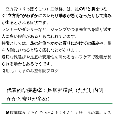
「立方骨（りっぽうこつ）症候群」は、
足の甲と裏をつな
ぐ“立方骨”がわずかにズレたり動きが悪くなったりして痛み
が出る
とされる症状です。
ランナーやダンサーなど、ジャンプやつま先立ちを繰り返す
人に多い傾向があるとも言われています。
特徴としては、
足の外側〜かかと寄りにかけての痛み
や、足
を内側にひねると強く痛むなどがあります。
適切な靴選びや足底の安定性を高めるセルフケアで改善が見
られる場合もあるそうです。
引用元：
くまのみ整骨院ブログ
代表的な疾患②：足底腱膜炎（ただし内側・
かかと寄りが多め）
「足底腱膜炎（そくていけんまくえん）」は、足の裏にある