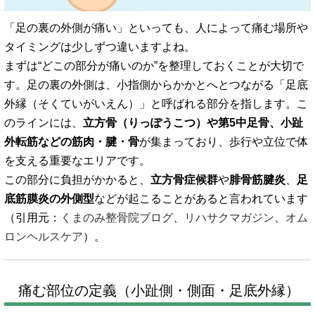
「足の裏の外側が痛い」といっても、人によって痛む場所や
タイミングは少しずつ違いますよね。
まずは“どこの部分が痛いのか”を整理しておくことが大切で
す。足の裏の外側は、小指側からかかとへとつながる「足底
外縁（そくていがいえん）」と呼ばれる部分を指します。こ
のラインには、
立方骨（りっぽうこつ）や第5中足骨、小趾
外転筋などの筋肉・腱・骨
が集まっており、歩行や立位で体
を支える重要なエリアです。
この部分に負担がかかると、
立方骨症候群
や
腓骨筋腱炎
、
足
底筋膜炎の外側型
などが起こることがあると言われています
（引用元：
くまのみ整骨院ブログ
、
リハサクマガジン
、
オム
ロンヘルスケア
）。
痛む部位の定義（小趾側・側面・足底外縁）