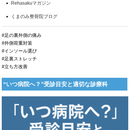
Rehasakuマガジン
くまのみ整骨院ブログ
#足の裏外側の痛み
#外側荷重対策
#インソール選び
#足裏ストレッチ
#立ち方改善
“いつ病院へ？”受診目安と適切な診療科